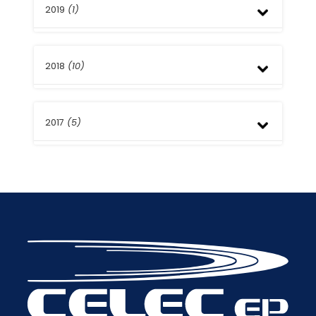
Marzo
Mayo
2019
(1)
Septiembre
Marzo
Agosto
Enero
Agosto
2018
(10)
Septiembre
2017
(5)
Abril
Julio
Marzo
Febrero