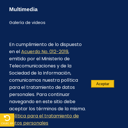
Multimedia
Galería de videos
En cumplimiento de lo dispuesto
en el
Acuerdo No. 012-2019
,
emitido por el Ministerio de
Telecomunicaciones y de la
Sociedad de la Información,
comunicamos nuestra política
Aceptar
para el tratamiento de datos
personales. Para continuar
navegando en este sitio debe
aceptar los términos de la misma.
© 2023 - CELEC EP - Todos los derechos
Política para el tratamiento de
reservados
datos personales
CELEC EP