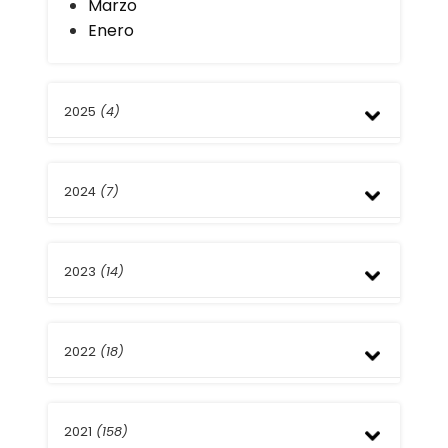
Marzo
Enero
2025
(4)
Noviembre
2024
(7)
Julio
Abril
Diciembre
2023
(14)
Octubre
Julio
Abril
Diciembre
Marzo
2022
(18)
Noviembre
Febrero
Octubre
Enero
Septiembre
Diciembre
Agosto
2021
(158)
Noviembre