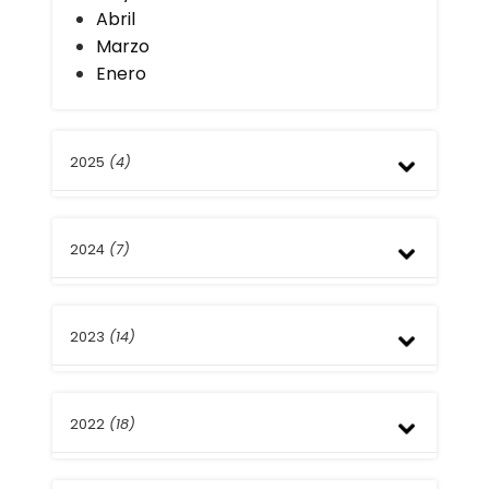
Abril
Marzo
Enero
2025
(4)
Noviembre
2024
(7)
Julio
Abril
Diciembre
2023
(14)
Octubre
Julio
Abril
Diciembre
Marzo
2022
(18)
Noviembre
Febrero
Octubre
Enero
Septiembre
Diciembre