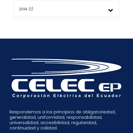
Octubre
Febrero
Mayo
2014
(1)
Junio
Enero
Abril
Abril
Marzo
Marzo
Septiembre
Febrero
Febrero
Enero
Enero
Respondemos a los principios de obligatoriedad,
generalidad, uniformidad, responsabilidad,
universalidad, accesibilidad, regularidad,
continuidad y calidad.