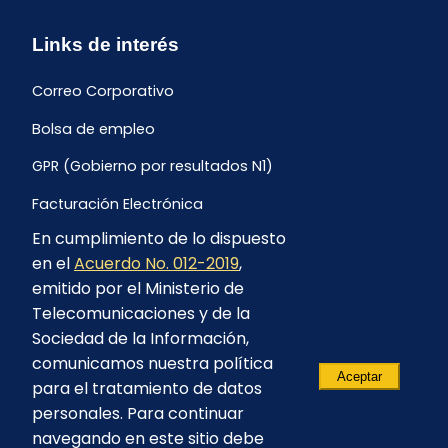
Links de interés
Correo Corporativo
Bolsa de empleo
GPR (Gobierno por resultados N1)
Facturación Electrónica
En cumplimiento de lo dispuesto
Archivo Histórico de Facturación
en el
Acuerdo No. 012-2019
,
Portal Ambiental y Social
emitido por el Ministerio de
Telecomunicaciones y de la
Proyecto Geotérmico Chachimbiro
Sociedad de la Información,
Contratación consultoría mediante “Lista Corta”
comunicamos nuestra política
Aceptar
para el tratamiento de datos
Reglamento de Procesos Asociativos
personales. Para continuar
navegando en este sitio debe