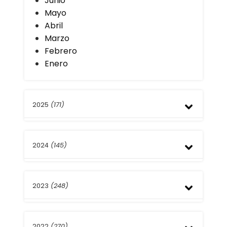
Junio
Mayo
Abril
Marzo
Febrero
Enero
2025
(171)
Diciembre
2024
(145)
Noviembre
Octubre
Septiembre
Diciembre
Agosto
2023
(248)
Noviembre
Julio
Octubre
Junio
Septiembre
Diciembre
Mayo
Agosto
2022
(270)