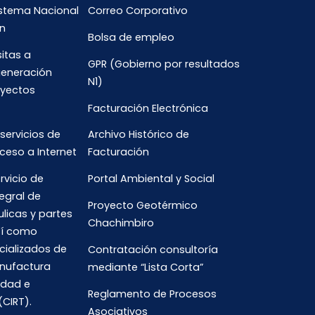
istema Nacional
Correo Corporativo
n
Bolsa de empleo
sitas a
GPR (Gobierno por resultados
generación
N1)
oyectos
Facturación Electrónica
 servicios de
Archivo Histórico de
ceso a Internet
Facturación
rvicio de
Portal Ambiental y Social
egral de
Proyecto Geotérmico
ulicas y partes
Chachimbiro
así como
cializados de
Contratación consultoría
anufactura
mediante “Lista Corta”
idad e
Reglamento de Procesos
(CIRT).
Asociativos