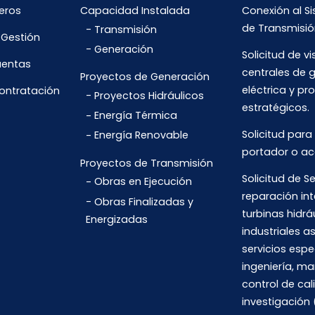
eros
Capacidad Instalada
Conexión al S
de Transmisió
Transmisión
 Gestión
Generación
Solicitud de vi
uentas
centrales de 
Proyectos de Generación
eléctrica y pr
Contratación
Proyectos Hidráulicos
estratégicos.
Energía Térmica
Solicitud para
Energía Renovable
portador o ac
Proyectos de Transmisión
Solicitud de Se
Obras en Ejecución
reparación int
Obras Finalizadas y
turbinas hidrá
Energizadas
industriales 
servicios espe
ingeniería, m
control de cal
investigación 