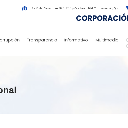
Av. 6 de Diciembre N26-235 y Orellana. Edif. Transelectric, Quito.
CORPORACIÓN
corrupción
Transparencia
Informativo
Multimedia
onal