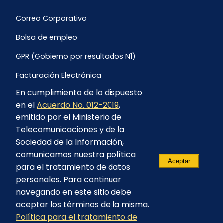
Correo Corporativo
Bolsa de empleo
GPR (Gobierno por resultados N1)
Facturación Electrónica
En cumplimiento de lo dispuesto
Archivo Histórico de Facturación
en el
Acuerdo No. 012-2019
,
Portal Ambiental y Social
emitido por el Ministerio de
Telecomunicaciones y de la
Proyecto Geotérmico Chachimbiro
Sociedad de la Información,
Contratación consultoría mediante “Lista Corta”
comunicamos nuestra política
Aceptar
para el tratamiento de datos
Reglamento de Procesos Asociativos
personales. Para continuar
navegando en este sitio debe
aceptar los términos de la misma.
© 2023 - CELEC EP - Todos los derechos
Política para el tratamiento de