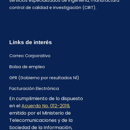
servicios especializados de ingeniería, manufactura
control de calidad e investigación (CIRT).
Links de interés
Correo Corporativo
Bolsa de empleo
GPR (Gobierno por resultados N1)
Facturación Electrónica
En cumplimiento de lo dispuesto
Archivo Histórico de Facturación
en el
Acuerdo No. 012-2019
,
Portal Ambiental y Social
emitido por el Ministerio de
Telecomunicaciones y de la
Proyecto Geotérmico Chachimbiro
Sociedad de la Información,