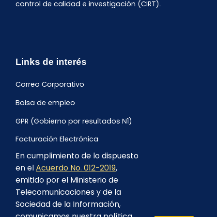
control de calidad e investigación (CIRT).
Links de interés
Correo Corporativo
Bolsa de empleo
GPR (Gobierno por resultados N1)
Facturación Electrónica
En cumplimiento de lo dispuesto
Archivo Histórico de Facturación
en el
Acuerdo No. 012-2019
,
Portal Ambiental y Social
emitido por el Ministerio de
Telecomunicaciones y de la
Proyecto Geotérmico Chachimbiro
Sociedad de la Información,
Contratación consultoría mediante “Lista Corta”
comunicamos nuestra política