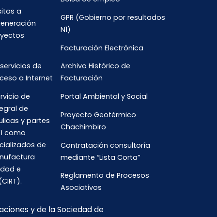
sitas a
GPR (Gobierno por resultados
generación
N1)
oyectos
Facturación Electrónica
 servicios de
Archivo Histórico de
ceso a Internet
Facturación
rvicio de
Portal Ambiental y Social
egral de
Proyecto Geotérmico
ulicas y partes
Chachimbiro
así como
cializados de
Contratación consultoría
anufactura
mediante “Lista Corta”
idad e
Reglamento de Procesos
(CIRT).
Asociativos
caciones y de la Sociedad de