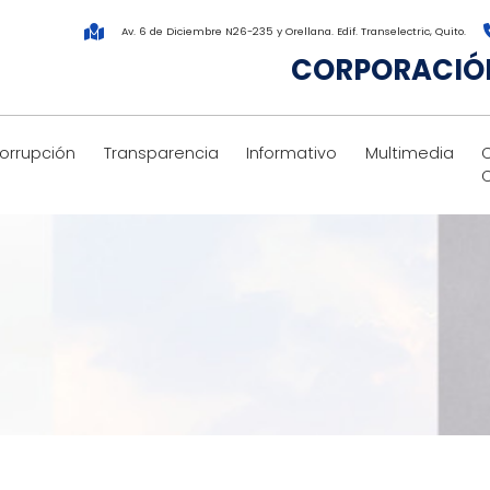
Av. 6 de Diciembre N26-235 y Orellana. Edif. Transelectric, Quito.
CORPORACIÓN
corrupción
Transparencia
Informativo
Multimedia