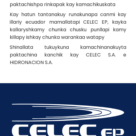
paktachishpa rinkapak kay kamachikuskata
Kay hatun tantanakuy runakunapa canmi kay
illariy ecuador mamallatapi CELEC EP, kayka
kallaryshkamy chunka chusku punllapi kamy
killapy ishkay chunka warankaa watapy
Shinallata tukuykuna kamachinanakuyta
paktachina kanchik kay CELEC S.A. e
HIDRONACION S.A.