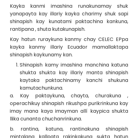
Kayka kanmi imashina runakunamay shuk
yanapayta kay illariy kayka charimy shuk sapi
shinapish kay kunatami paktachina kankuna,
rantipana , shuta kutakunapish.
Kay hatun ruraykuna kanmy chay CELEC EPpa
kayka kanmy illariy Ecuador mamallaktapa
shinapish kaykunamy kan.
Shinapish kamy imashina manchina katuna
shukta shukta kay illariy manta shinapish
kaytaka paktachinamy kanchi shukuna
kamutachunkuna.
a. Kay paktaykuna, chayta, churakuna ,
operachikuy shinapish rikushpa purikrinkuna kay
imay mana kaya imayman allí kaypica shukta
llika cunanta chuchanrinkuna.
b. rantina, katuna, rantinakuna shinapish
mintalana kallpata rakinkakuna sukta hatun