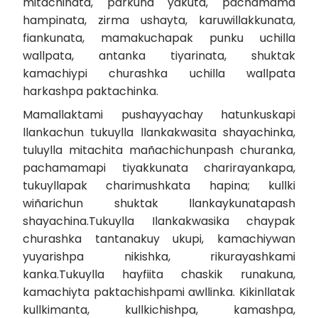
mitachinata, parkuna yakuta, pachamama
hampinata, zirma ushayta, karuwillakkunata,
fiankunata, mamakuchapak punku uchilla
wallpata, antanka tiyarinata, shuktak
kamachiypi churashka uchilla wallpata
harkashpa paktachinka.
Mamallaktami pushayyachay hatunkuskapi
llankachun tukuylla llankakwasita shayachinka,
tuluylla mitachita mañachichunpash churanka,
pachamamapi tiyakkunata charirayankapa,
tukuyllapak charimushkata hapina; kullki
wiñarichun shuktak llankaykunatapash
shayachina.Tukuylla Ilankakwasika chaypak
churashka tantanakuy ukupi, kamachiywan
yuyarishpa nikishka, rikurayashkami
kanka.Tukuylla hayfiita chaskik runakuna,
kamachiyta paktachishpami awllinka. Kikinllatak
kullkimanta, kullkichishpa, kamashpa,