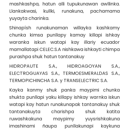
mashkashpa, hatun alli tupukunawan awllinka.
Llankakwasi, kullki, runakuna, pachamama
yuyayta charinka.
Shinapísh runakunaman willayka kashkamy
chunka kimsa punllapy kamay killapi ishkay
waranka iskun watapi kay illariy ecuador
mamallatapi CELEC.S.A nishkawa ishkayti chimpa
purashpa shuk hatun tantanakuy
HIDROPAUTE S.A., HIDROAGOYAN S.A.,
ELECTROGUAYAS S.A., TERMOESMERALDAS S.A.,
TERMOPICHINCHA S.A. y TRANSELECTRIC S.A.
Kayka kanmy shuk panka maypimi chunka
shukta punllapi yaku killapy ishkay warnka iskun
watapi kay hatun runakunapak tantanakuy shuk
tantanakuyta charishpa shuk katita
ruwashkakuna maypimy yuysrishkakuna
imashinami ñaupa punllakunapi kaykuna