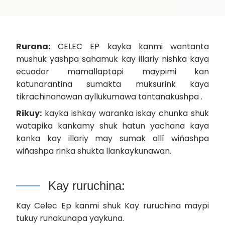
Rurana:
CELEC EP kayka kanmi wantanta
mushuk yashpa sahamuk kay illariy nishka kaya
ecuador mamallaptapi maypimi kan
katunarantina sumakta muksurink kaya
tikrachinanawan ayllukumawa tantanakushpa .
Rikuy:
kayka ishkay waranka iskay chunka shuk
watapika kankamy shuk hatun yachana kaya
kanka kay illariy may sumak allí wiñashpa
wiñashpa rinka shukta llankaykunawan.
Kay ruruchina:
Kay Celec Ep kanmi shuk Kay ruruchina maypi
tukuy runakunapa yaykuna.