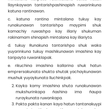
llaynkaywan tantarishpashinapish ruwarinkuna
katuna rantinawan.
c. katuna rantina mintalana tukuy kay
runakunawan tantarishpa maypimi shuk
kamachiy ruwashpa kay illariy shukuman
rakinamam shinapish mintalana kay illariyta.
d. tukuy Runakuna tantarishpa shuk waka
yuyarinkuna tukuy mashikunawan imashina kay
taripayta ruwanklapak.
e. rikuchina imashina kallarina shuk hatun
emprersakunata shukta shutak yachaykunawan
mushuk yuyaykunata lluchinkpak.
Kayka kamy imashina shuta runakunawan
mukshurinkapa ñashina ima ñaupa
ruraykunata ruwankapa.
Pakta pakta kanan kaya hatun tantanakuypi