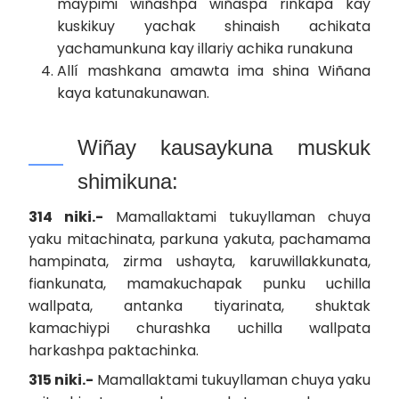
maypimi wiñashpa wiñaspa rinkapa kay
kuskikuy yachak shinaish achikata
yachamunkuna kay illariy achika runakuna
Allí mashkana amawta ima shina Wiñana
kaya katunakunawan.
Wiñay kausaykuna muskuk
shimikuna:
314 niki.-
Mamallaktami tukuyllaman chuya
yaku mitachinata, parkuna yakuta, pachamama
hampinata, zirma ushayta, karuwillakkunata,
fiankunata, mamakuchapak punku uchilla
wallpata, antanka tiyarinata, shuktak
kamachiypi churashka uchilla wallpata
harkashpa paktachinka.
315 niki.-
Mamallaktami tukuyllaman chuya yaku