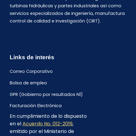
turbinas hidráulicas y partes industriales así como
servicios especializados de ingeniería, manufactura
control de calidad e investigación (CIRT).
Links de interés
Correo Corporativo
Bolsa de empleo
GPR (Gobierno por resultados N1)
Facturación Electrónica
En cumplimiento de lo dispuesto
Archivo Histórico de Facturación
en el
Acuerdo No. 012-2019
,
Portal Ambiental y Social
emitido por el Ministerio de