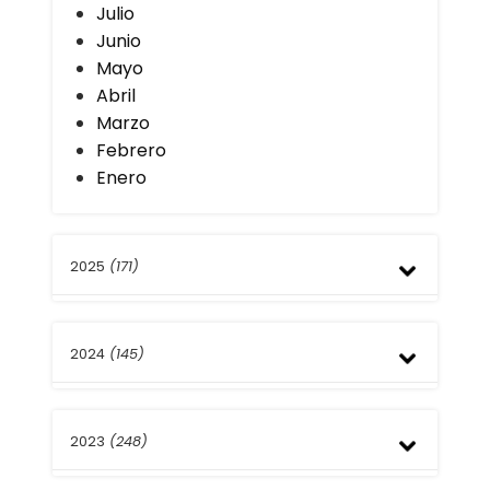
Julio
Junio
Mayo
Abril
Marzo
Febrero
Enero
2025
(171)
Diciembre
2024
(145)
Noviembre
Octubre
Septiembre
Diciembre
Agosto
2023
(248)
Noviembre
Julio
Octubre