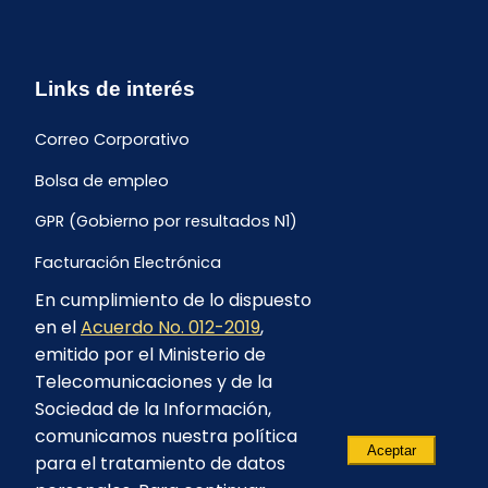
Links de interés
Correo Corporativo
Bolsa de empleo
GPR (Gobierno por resultados N1)
Facturación Electrónica
En cumplimiento de lo dispuesto
Archivo Histórico de Facturación
en el
Acuerdo No. 012-2019
,
Portal Ambiental y Social
emitido por el Ministerio de
Telecomunicaciones y de la
Proyecto Geotérmico Chachimbiro
Sociedad de la Información,
Contratación consultoría mediante “Lista Corta”
comunicamos nuestra política
Aceptar
para el tratamiento de datos
Reglamento de Procesos Asociativos