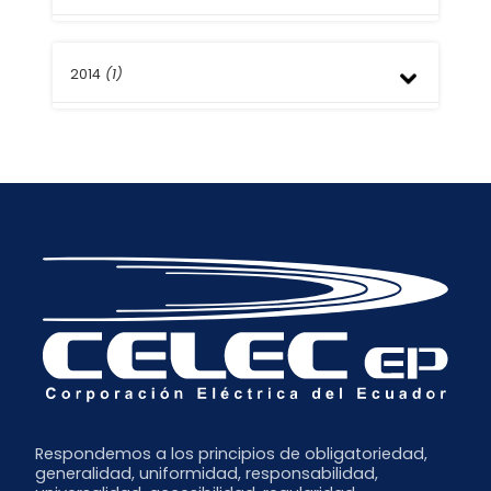
Enero
Abril
Julio
Septiembre
Marzo
Junio
Octubre
Febrero
Mayo
2014
(1)
Junio
Enero
Abril
Abril
Marzo
Marzo
Septiembre
Febrero
Febrero
Enero
Enero
Respondemos a los principios de obligatoriedad,
generalidad, uniformidad, responsabilidad,