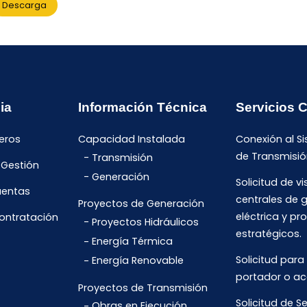
Descarga
ia
Información Técnica
Servicios 
eros
Capacidad Instalada
Conexión al S
de Transmisió
Transmisión
 Gestión
Generación
Solicitud de vi
uentas
centrales de 
Proyectos de Generación
eléctrica y pr
Contratación
Proyectos Hidráulicos
estratégicos.
Energía Térmica
Solicitud para
Energía Renovable
portador o ac
Proyectos de Transmisión
Solicitud de Se
Obras en Ejecución