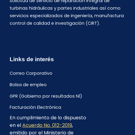
Solicitud de Servicio de reparación integral de
turbinas hidráulicas y partes industriales así como
servicios especializados de ingeniería, manufactura
control de calidad e investigación (CIRT).
Links de interés
Correo Corporativo
Bolsa de empleo
GPR (Gobierno por resultados N1)
Facturación Electrónica
En cumplimiento de lo dispuesto
Archivo Histórico de Facturación
en el
Acuerdo No. 012-2019
,
Portal Ambiental y Social
emitido por el Ministerio de