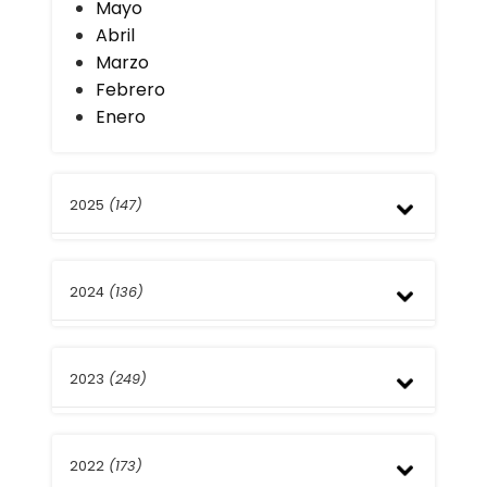
Mayo
Abril
Marzo
Febrero
Enero
2025
(147)
Diciembre
2024
(136)
Noviembre
Octubre
Septiembre
Diciembre
Agosto
2023
(249)
Noviembre
Julio
Octubre
Junio
Septiembre
Diciembre
Mayo
Agosto
2022
(173)
Noviembre
Abril