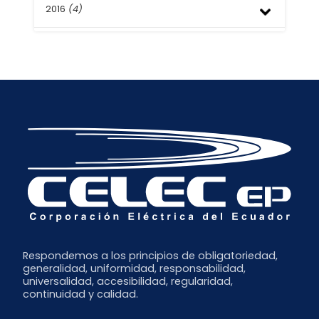
Enero
Abril
Agosto
2016
(4)
Septiembre
Marzo
Julio
Julio
Febrero
Junio
Junio
Septiembre
Enero
Mayo
Abril
Agosto
Abril
Marzo
Mayo
Marzo
Febrero
Febrero
Enero
Respondemos a los principios de obligatoriedad,
generalidad, uniformidad, responsabilidad,
universalidad, accesibilidad, regularidad,
continuidad y calidad.