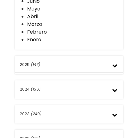
Junio
Mayo
Abril
Marzo
Febrero
Enero
2025
(147)
Diciembre
2024
(136)
Noviembre
Octubre
Septiembre
Diciembre
Agosto
2023
(249)
Noviembre
Julio
Octubre
Junio
Septiembre
Diciembre
Mayo