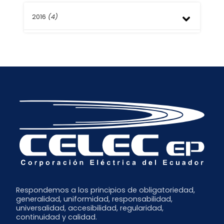
Mayo
Septiembre
Octubre
Enero
Abril
Agosto
2016
(4)
Septiembre
Marzo
Julio
Julio
Febrero
Junio
Junio
Septiembre
Enero
Mayo
Abril
Agosto
Abril
Marzo
Mayo
Marzo
Febrero
Febrero
Enero
Respondemos a los principios de obligatoriedad,
generalidad, uniformidad, responsabilidad,
universalidad, accesibilidad, regularidad,
continuidad y calidad.