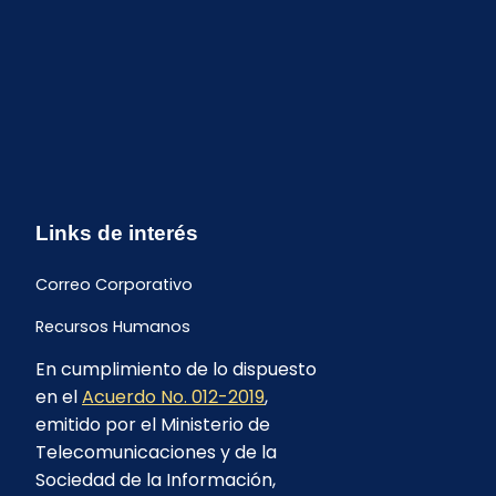
Links de interés
Correo Corporativo
Recursos Humanos
En cumplimiento de lo dispuesto
Buzón de quejas y sugerencias
en el
Acuerdo No. 012-2019
,
Formulario Contrataciones
emitido por el Ministerio de
Telecomunicaciones y de la
Sociedad de la Información,