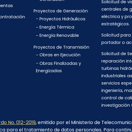
Solicitud de vi
uentas
centrales de 
Proyectos de Generación
eléctrica y pr
Contratación
Proyectos Hidráulicos
estratégicos.
Energía Térmica
Solicitud para
Energía Renovable
portador o ac
Proyectos de Transmisión
Solicitud de Se
Obras en Ejecución
reparación int
Obras Finalizadas y
turbinas hidrá
Energizadas
industriales 
servicios espe
ingeniería, m
control de cal
investigación 
do No. 012-2019
, emitido por el Ministerio de Telecomuni
ca para el tratamiento de datos personales. Para contin