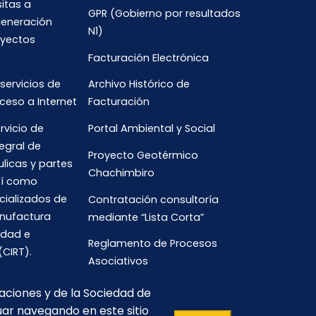
sitas a
GPR (Gobierno por resultados
generación
N1)
oyectos
Facturación Electrónica
 servicios de
Archivo Histórico de
ceso a Internet
Facturación
rvicio de
Portal Ambiental y Social
egral de
Proyecto Geotérmico
ulicas y partes
Chachimbiro
así como
cializados de
Contratación consultoría
anufactura
mediante “Lista Corta”
idad e
Reglamento de Procesos
(CIRT).
Asociativos
caciones y de la Sociedad de
uar navegando en este sitio