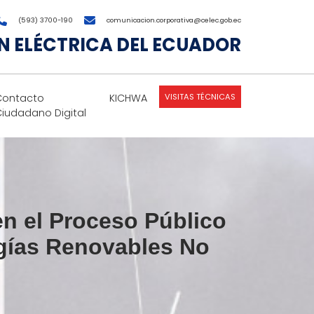
(593) 3700-190
comunicacion.corporativa@celec.gob.ec
 ELÉCTRICA DEL ECUADOR
VISITAS TÉCNICAS
Contacto
KICHWA
Ciudadano Digital
n el Proceso Público
rgías Renovables No