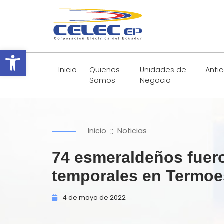
Abrir barra de herramientas
Inicio
Quienes
Unidades de
Anti
Somos
Negocio
::
Inicio
Noticias
74 esmeraldeños fuer
temporales en Termo
4 de
mayo de
2022