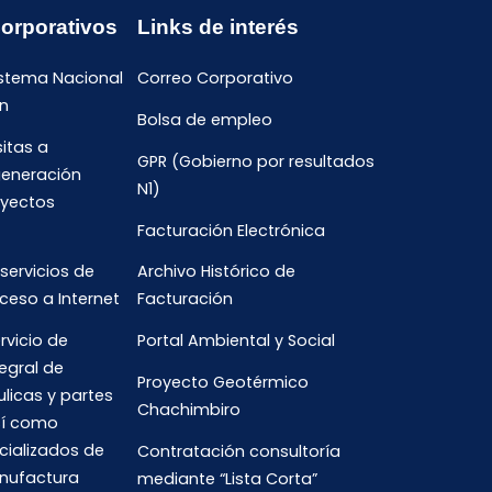
Corporativos
Links de interés
istema Nacional
Correo Corporativo
n
Bolsa de empleo
sitas a
GPR (Gobierno por resultados
generación
N1)
oyectos
Facturación Electrónica
 servicios de
Archivo Histórico de
ceso a Internet
Facturación
rvicio de
Portal Ambiental y Social
egral de
Proyecto Geotérmico
ulicas y partes
Chachimbiro
así como
cializados de
Contratación consultoría
anufactura
mediante “Lista Corta”