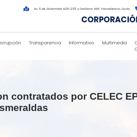
Av. 6 de Diciembre N26-235 y Orellana. Edif. Transelectric, Quito.
CORPORACIÓN
corrupción
Transparencia
Informativo
Multimedia
on contratados por CELEC EP
esmeraldas