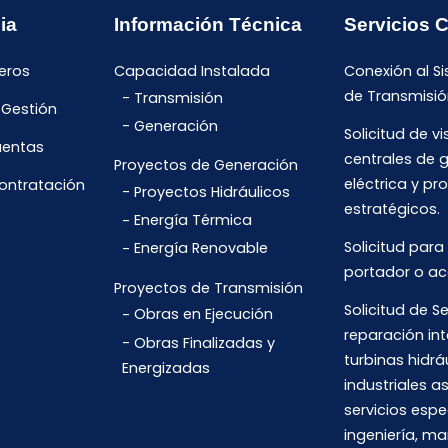
ia
Información Técnica
Servicios 
eros
Capacidad Instalada
Conexión al S
de Transmisió
Transmisión
 Gestión
Generación
Solicitud de vi
uentas
centrales de 
Proyectos de Generación
eléctrica y pr
Contratación
Proyectos Hidráulicos
estratégicos.
Energía Térmica
Solicitud para
Energía Renovable
portador o ac
Proyectos de Transmisión
Solicitud de Se
Obras en Ejecución
reparación int
Obras Finalizadas y
turbinas hidrá
Energizadas
industriales 
servicios espe
ingeniería, m