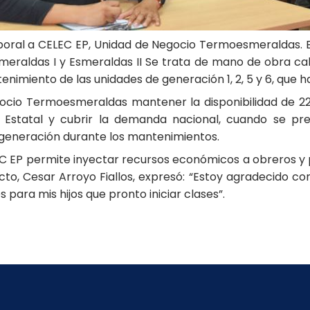
oral a CELEC EP, Unidad de Negocio Termoesmeraldas. E
raldas I y Esmeraldas II Se trata de mano de obra cali
tenimiento de las unidades de generación 1, 2, 5 y 6, que
gocio Termoesmeraldas mantener la disponibilidad de 2
 Estatal y cubrir la demanda nacional, cuando se pres
 generación durante los mantenimientos.
C EP permite inyectar recursos económicos a obreros y p
ecto, Cesar Arroyo Fiallos, expresó: “Estoy agradecido c
para mis hijos que pronto iniciar clases”.