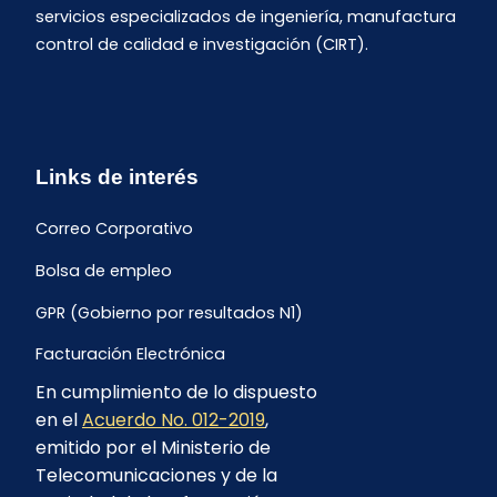
servicios especializados de ingeniería, manufactura
control de calidad e investigación (CIRT).
Links de interés
Correo Corporativo
Bolsa de empleo
GPR (Gobierno por resultados N1)
Facturación Electrónica
En cumplimiento de lo dispuesto
Archivo Histórico de Facturación
en el
Acuerdo No. 012-2019
,
Portal Ambiental y Social
emitido por el Ministerio de
Telecomunicaciones y de la
Proyecto Geotérmico Chachimbiro