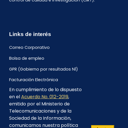
control de calidad e investigación (CIRT).
Links de interés
Correo Corporativo
Bolsa de empleo
GPR (Gobierno por resultados N1)
Facturación Electrónica
En cumplimiento de lo dispuesto
Archivo Histórico de Facturación
en el
Acuerdo No. 012-2019
,
Portal Ambiental y Social
emitido por el Ministerio de
Telecomunicaciones y de la
Proyecto Geotérmico Chachimbiro
Sociedad de la Información,
Contratación consultoría mediante “Lista Corta”
comunicamos nuestra política