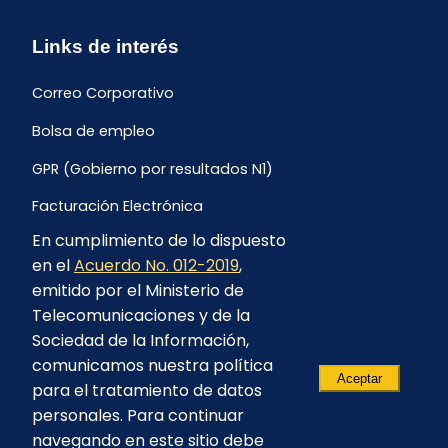
Links de interés
Correo Corporativo
Bolsa de empleo
GPR (Gobierno por resultados N1)
Facturación Electrónica
En cumplimiento de lo dispuesto
Archivo Histórico de Facturación
en el
Acuerdo No. 012-2019
,
Portal Ambiental y Social
emitido por el Ministerio de
Telecomunicaciones y de la
Proyecto Geotérmico Chachimbiro
Sociedad de la Información,
Contratación consultoría mediante “Lista Corta”
comunicamos nuestra política
Aceptar
para el tratamiento de datos
Reglamento de Procesos Asociativos
personales. Para continuar
navegando en este sitio debe