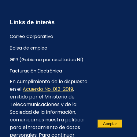
Links de interés
Correo Corporativo
Bolsa de empleo
GPR (Gobierno por resultados N1)
Facturación Electrónica
En cumplimiento de lo dispuesto
Archivo Histórico de Facturación
en el
Acuerdo No. 012-2019
,
Portal Ambiental y Social
emitido por el Ministerio de
Telecomunicaciones y de la
Proyecto Geotérmico Chachimbiro
Sociedad de la Información,
Contratación consultoría mediante “Lista Corta”
comunicamos nuestra política
Aceptar
para el tratamiento de datos
Reglamento de Procesos Asociativos
personales. Para continuar