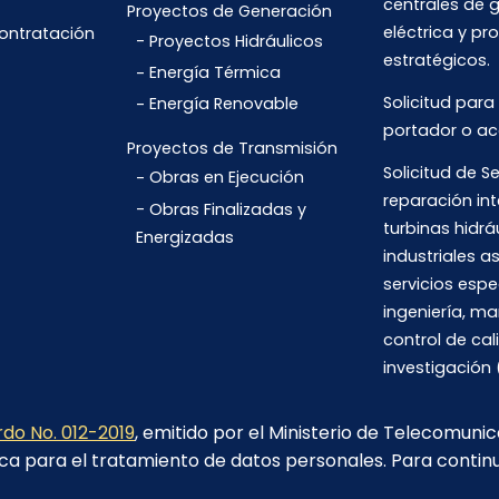
centrales de 
Proyectos de Generación
eléctrica y pr
Contratación
Proyectos Hidráulicos
estratégicos.
Energía Térmica
Solicitud para
Energía Renovable
portador o ac
Proyectos de Transmisión
Solicitud de Se
Obras en Ejecución
reparación int
Obras Finalizadas y
turbinas hidrá
Energizadas
industriales 
servicios espe
ingeniería, m
control de cal
investigación 
do No. 012-2019
, emitido por el Ministerio de Telecomuni
ca para el tratamiento de datos personales. Para contin
Av. 6 de Diciembre N26-235 y Orellana. Edif. Transelectric,