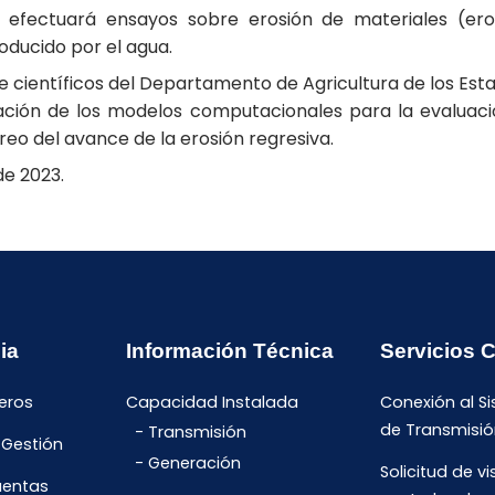
efectuará ensayos sobre erosión de materiales (erod
oducido por el agua.
e científicos del Departamento de Agricultura de los Esta
bración de los modelos computacionales para la evaluac
reo del avance de la erosión regresiva.
de 2023.
ia
Información Técnica
Servicios 
eros
Capacidad Instalada
Conexión al S
de Transmisió
Transmisión
 Gestión
Generación
Solicitud de vi
uentas