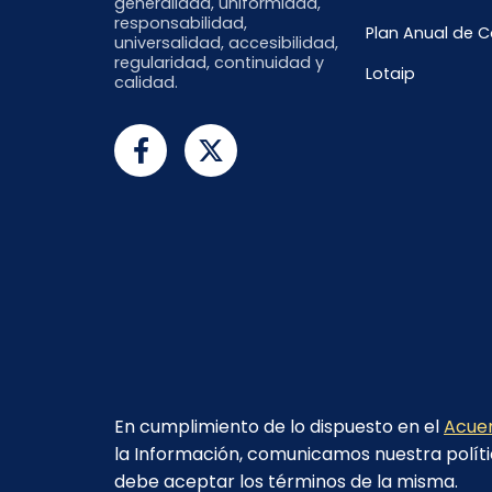
generalidad, uniformidad,
responsabilidad,
Plan Anual de 
universalidad, accesibilidad,
regularidad, continuidad y
Lotaip
calidad.
En cumplimiento de lo dispuesto en el
Acuer
la Información, comunicamos nuestra políti
debe aceptar los términos de la misma.
© 2023 - CELEC EP - Todos los derechos