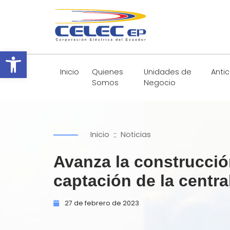
Abrir barra de herramientas
Inicio
Quienes
Unidades de
Anti
Somos
Negocio
::
Inicio
Noticias
Avanza la construcción
captación de la centra
27 de
febrero de
2023