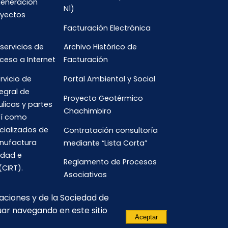
generación
N1)
oyectos
Facturación Electrónica
 servicios de
Archivo Histórico de
ceso a Internet
Facturación
rvicio de
Portal Ambiental y Social
egral de
Proyecto Geotérmico
ulicas y partes
Chachimbiro
así como
cializados de
Contratación consultoría
anufactura
mediante “Lista Corta”
idad e
Reglamento de Procesos
(CIRT).
Asociativos
caciones y de la Sociedad de
uar navegando en este sitio
Aceptar
(593) 3700-
comunicacion.corporativa@celec.gob.ec