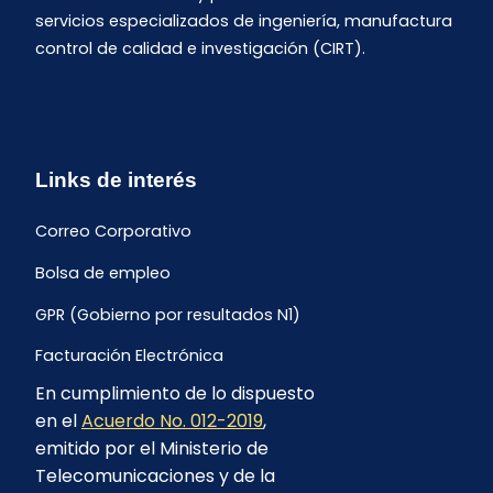
servicios especializados de ingeniería, manufactura
control de calidad e investigación (CIRT).
Links de interés
Correo Corporativo
Bolsa de empleo
GPR (Gobierno por resultados N1)
Facturación Electrónica
En cumplimiento de lo dispuesto
Archivo Histórico de Facturación
en el
Acuerdo No. 012-2019
,
Portal Ambiental y Social
emitido por el Ministerio de
Telecomunicaciones y de la
Proyecto Geotérmico Chachimbiro