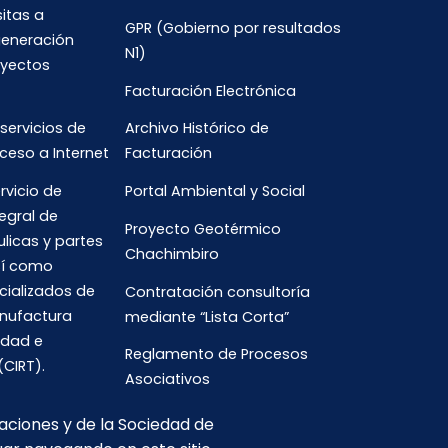
sitas a
GPR (Gobierno por resultados
generación
N1)
oyectos
Facturación Electrónica
 servicios de
Archivo Histórico de
ceso a Internet
Facturación
rvicio de
Portal Ambiental y Social
egral de
Proyecto Geotérmico
ulicas y partes
Chachimbiro
así como
cializados de
Contratación consultoría
anufactura
mediante “Lista Corta”
idad e
Reglamento de Procesos
(CIRT).
Asociativos
caciones y de la Sociedad de