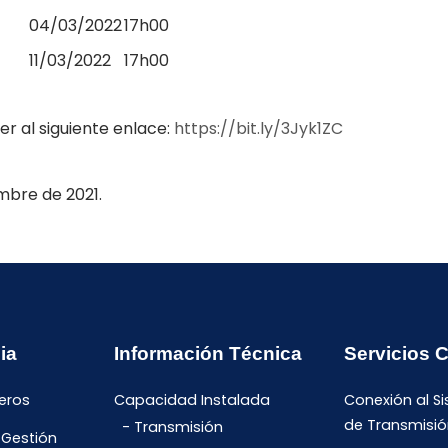
04/03/2022
17h00
11/03/2022
17h00
r al siguiente enlace:
https://bit.ly/3Jyk1ZC
embre de 2021.
ia
Información Técnica
Servicios 
eros
Capacidad Instalada
Conexión al S
de Transmisió
Transmisión
 Gestión