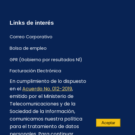
Links de interés
Correo Corporativo
Bolsa de empleo
GPR (Gobierno por resultados N1)
Facturación Electrónica
En cumplimiento de lo dispuesto
Archivo Histórico de Facturación
en el
Acuerdo No. 012-2019
,
Portal Ambiental y Social
emitido por el Ministerio de
Telecomunicaciones y de la
Proyecto Geotérmico Chachimbiro
Sociedad de la Información,
Contratación consultoría mediante “Lista Corta”
comunicamos nuestra política
Aceptar
para el tratamiento de datos
Reglamento de Procesos Asociativos
personales. Para continuar