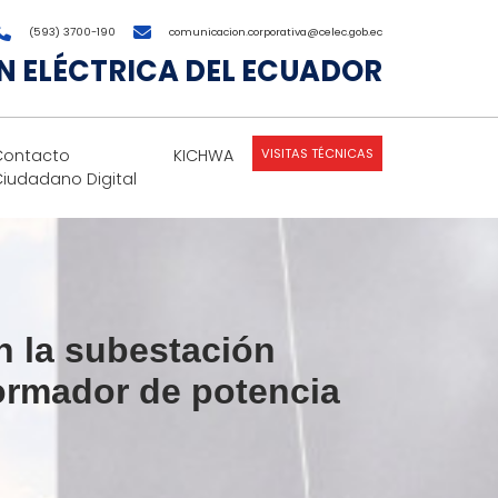
(593) 3700-190
comunicacion.corporativa@celec.gob.ec
 ELÉCTRICA DEL ECUADOR
VISITAS TÉCNICAS
Contacto
KICHWA
Ciudadano Digital
n la subestación
ormador de potencia