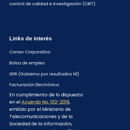
control de calidad e investigación (CIRT).
Links de interés
Correo Corporativo
Bolsa de empleo
GPR (Gobierno por resultados N1)
Facturación Electrónica
En cumplimiento de lo dispuesto
Archivo Histórico de Facturación
en el
Acuerdo No. 012-2019
,
Portal Ambiental y Social
emitido por el Ministerio de
Telecomunicaciones y de la
Proyecto Geotérmico Chachimbiro
Sociedad de la Información,
Contratación consultoría mediante “Lista Corta”