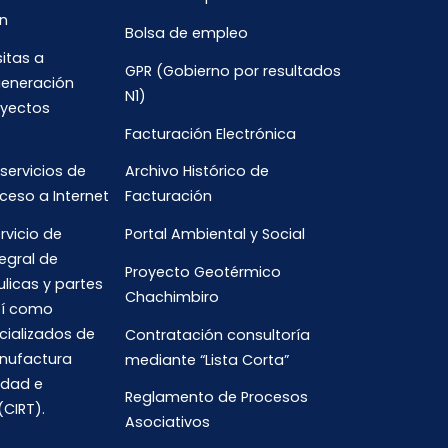
n
Bolsa de empleo
sitas a
GPR (Gobierno por resultados
generación
N1)
oyectos
Facturación Electrónica
 servicios de
Archivo Histórico de
ceso a Internet
Facturación
rvicio de
Portal Ambiental y Social
egral de
Proyecto Geotérmico
ulicas y partes
Chachimbiro
así como
cializados de
Contratación consultoría
anufactura
mediante “Lista Corta”
idad e
Reglamento de Procesos
(CIRT).
Asociativos