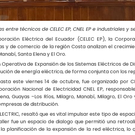
s entre técnicos de CELEC EP, CNEL EP e industriales y s
poración Eléctrica del Ecuador (CELEC EP), la Corpora
s y de comercio de la región Costa analizan el crecimien
Manabí, Santa Elena y El Oro.
Operativa de Expansión de los Sistemas Eléctricos de Dist
bución de energía eléctrica, de forma conjunta con los r
, hasta este viernes 14 de octubre, fue organizado por
oración Nacional de Electricidad CNEL EP, responsable d
ena, Guayas –Los Ríos, Milagro, Manabí, Milagro, El Oro 
empresas de distribución.
ECTRIC, resaltó que es vital impulsar este tipo de espa
taller fue un espacio de dialogo que permitió una retro
a planificación de la expansión de la red eléctrica, lo 