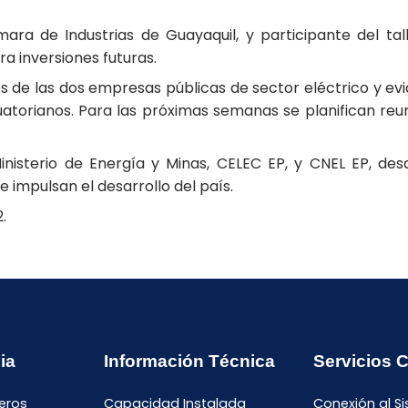
mara de Industrias de Guayaquil, y participante del tal
 inversiones futuras.
cos de las dos empresas públicas de sector eléctrico y ev
cuatorianos. Para las próximas semanas se planifican reu
inisterio de Energía y Minas, CELEC EP, y CNEL EP, de
 impulsan el desarrollo del país.
2.
ia
Información Técnica
Servicios 
eros
Capacidad Instalada
Conexión al S