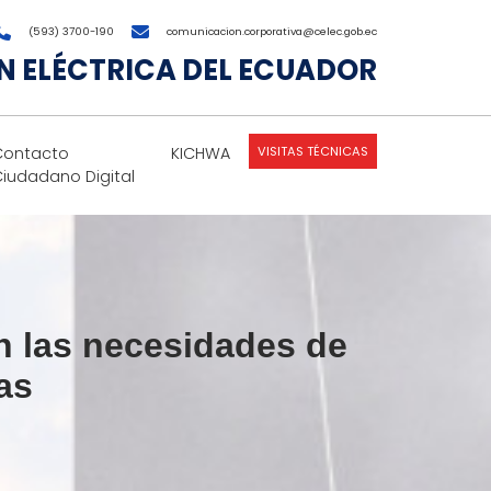
(593) 3700-190
comunicacion.corporativa@celec.gob.ec
 ELÉCTRICA DEL ECUADOR
VISITAS TÉCNICAS
Contacto
KICHWA
Ciudadano Digital
n las necesidades de
as