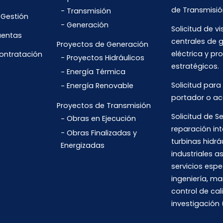
de Transmisió
Transmisión
 Gestión
Generación
Solicitud de vi
uentas
centrales de 
Proyectos de Generación
eléctrica y pr
Contratación
Proyectos Hidráulicos
estratégicos.
Energía Térmica
Solicitud para
Energía Renovable
portador o ac
Proyectos de Transmisión
Solicitud de Se
Obras en Ejecución
reparación int
Obras Finalizadas y
turbinas hidrá
Energizadas
industriales 
servicios espe
ingeniería, m
control de cal
investigación 