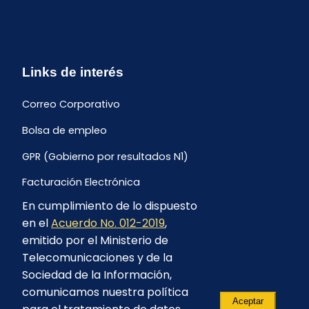
Links de interés
Correo Corporativo
Bolsa de empleo
GPR (Gobierno por resultados N1)
Facturación Electrónica
En cumplimiento de lo dispuesto
Archivo Histórico de Facturación
en el
Acuerdo No. 012-2019
,
Portal Ambiental y Social
emitido por el Ministerio de
Telecomunicaciones y de la
Proyecto Geotérmico Chachimbiro
Sociedad de la Información,
Contratación consultoría mediante “Lista Corta”
comunicamos nuestra política
Aceptar