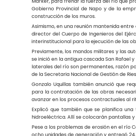
Marker, para frenar la fuerza del río que pr
Gobierno Provincial de Napo y de la emp
construcción de los muros.
Asimismo, en una reunión mantenida entre e
director del Cuerpo de Ingenieros del Ejér
interinstitucional para la ejecución de las o
Previamente, los mandos militares y las aut
se inició en la antigua cascada San Rafael 
laterales del río son permanentes, razón po
de la Secretaria Nacional de Gestión de Rie
Gonzalo Uquillas también anunció que requ
para la contratación de las obras necesar
avanzar en los procesos contractuales al ri
Explicó que también que se planifica una 
hidroeléctrica. Allí se colocarán pantallas 
Pese a los problemas de erosión en el río Co
ocho unidades de generación y entregó 24.