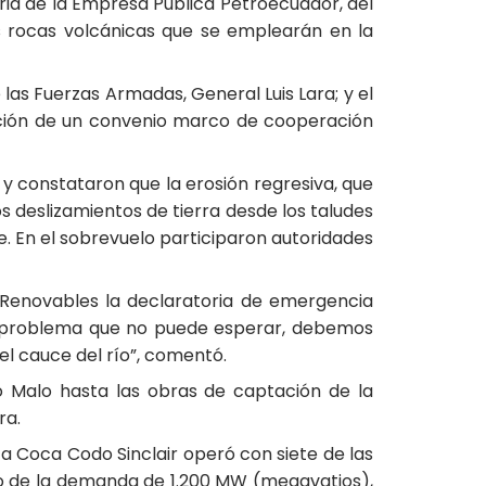
naria de la Empresa Pública Petroecuador, del
 rocas volcánicas que se emplearán en la
as Fuerzas Armadas, General Luis Lara; y el
ripción de un convenio marco de cooperación
 y constataron que la erosión regresiva, que
s deslizamientos de tierra desde los taludes
e. En el sobrevuelo participaron autoridades
o Renovables la declaratoria de emergencia
 un problema que no puede esperar, debemos
el cauce del río”, comentó.
ío Malo hasta las obras de captación de la
ra.
ica Coca Codo Sinclair operó con siete de las
co de la demanda de 1.200 MW (megavatios),