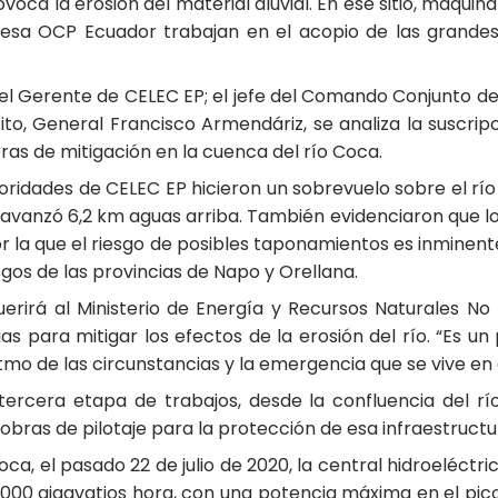
ovoca la erosión del material aluvial. En ese sitio, maqui
resa OCP Ecuador trabajan en el acopio de las grandes
l Gerente de CELEC EP; el jefe del Comando Conjunto de l
cito, General Francisco Armendáriz, se analiza la susc
bras de mitigación en la cuenca del río Coca.
oridades de CELEC EP hicieron un sobrevuelo sobre el río
y avanzó 6,2 km aguas arriba. También evidenciaron que lo
r la que el riesgo de posibles taponamientos es inminent
sgos de las provincias de Napo y Orellana.
erirá al Ministerio de Energía y Recursos Naturales N
ias para mitigar los efectos de la erosión del río. “Es
tmo de las circunstancias y la emergencia que se vive en 
tercera etapa de trabajos, desde la confluencia del r
y obras de pilotaje para la protección de esa infraestructu
ca, el pasado 22 de julio de 2020, la central hidroeléctr
000 gigavatios hora, con una potencia máxima en el pi