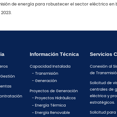
ón de energía para robustecer el sector eléctrico en be
 2023.
ia
Información Técnica
Servicios 
eros
Capacidad Instalada
Conexión al S
de Transmisió
Transmisión
 Gestión
Generación
Solicitud de vi
uentas
centrales de 
Proyectos de Generación
eléctrica y pr
Contratación
Proyectos Hidráulicos
estratégicos.
Energía Térmica
Solicitud para
Energía Renovable