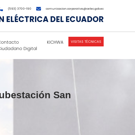
(593) 3700-190
comunicacion.corporativa@celec.gob.ec
 ELÉCTRICA DEL ECUADOR
VISITAS TÉCNICAS
Contacto
KICHWA
Ciudadano Digital
subestación San