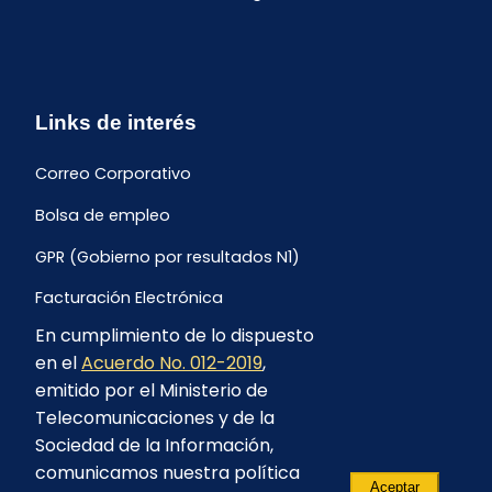
Links de interés
Correo Corporativo
Bolsa de empleo
GPR (Gobierno por resultados N1)
Facturación Electrónica
En cumplimiento de lo dispuesto
Archivo Histórico de Facturación
en el
Acuerdo No. 012-2019
,
Portal Ambiental y Social
emitido por el Ministerio de
Telecomunicaciones y de la
Proyecto Geotérmico Chachimbiro
Sociedad de la Información,
Contratación consultoría mediante “Lista Corta”
comunicamos nuestra política
Aceptar