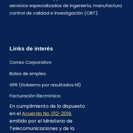
servicios especializados de ingeniería, manufactura
control de calidad e investigación (CIRT).
Links de interés
Correo Corporativo
Bolsa de empleo
GPR (Gobierno por resultados N1)
Facturación Electrónica
En cumplimiento de lo dispuesto
Archivo Histórico de Facturación
en el
Acuerdo No. 012-2019
,
Portal Ambiental y Social
emitido por el Ministerio de
Telecomunicaciones y de la
Proyecto Geotérmico Chachimbiro