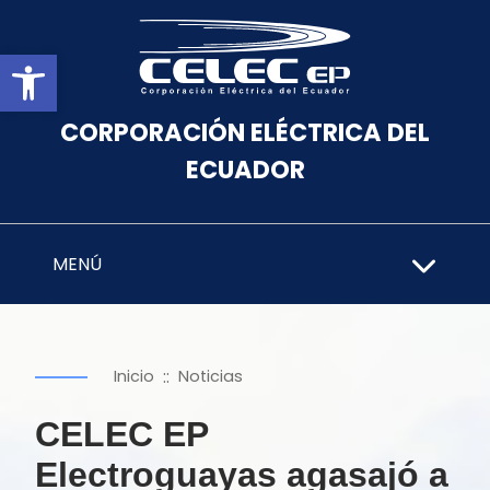
Abrir barra de herramientas
CORPORACIÓN ELÉCTRICA DEL
ECUADOR
MENÚ
::
Inicio
Noticias
CELEC EP
Electroguayas agasajó a