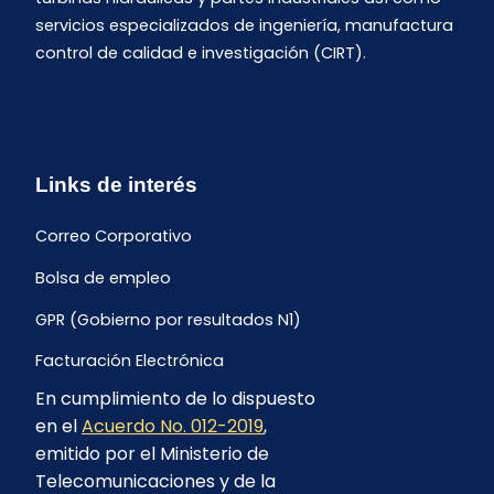
servicios especializados de ingeniería, manufactura
control de calidad e investigación (CIRT).
Links de interés
Correo Corporativo
Bolsa de empleo
GPR (Gobierno por resultados N1)
Facturación Electrónica
En cumplimiento de lo dispuesto
Archivo Histórico de Facturación
en el
Acuerdo No. 012-2019
,
Portal Ambiental y Social
emitido por el Ministerio de
Telecomunicaciones y de la
Proyecto Geotérmico Chachimbiro