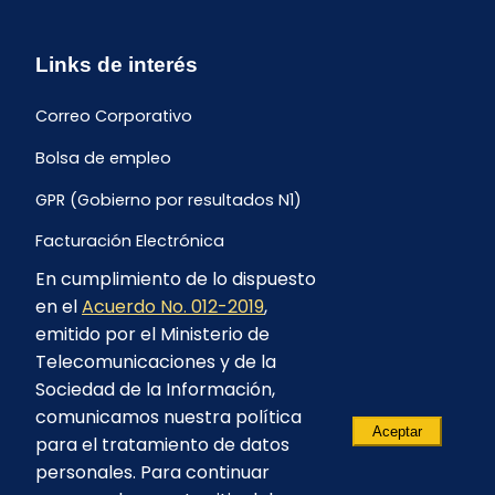
Links de interés
Correo Corporativo
Bolsa de empleo
GPR (Gobierno por resultados N1)
Facturación Electrónica
En cumplimiento de lo dispuesto
Archivo Histórico de Facturación
en el
Acuerdo No. 012-2019
,
Portal Ambiental y Social
emitido por el Ministerio de
Telecomunicaciones y de la
Proyecto Geotérmico Chachimbiro
Sociedad de la Información,
Contratación consultoría mediante “Lista Corta”
comunicamos nuestra política
Aceptar
para el tratamiento de datos
Reglamento de Procesos Asociativos
personales. Para continuar