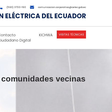
(593) 3700-190
comunicacion.corporativa@celec.gob.ec
 ELÉCTRICA DEL ECUADOR
VISITAS TÉCNICAS
Contacto
KICHWA
Ciudadano Digital
s comunidades vecinas