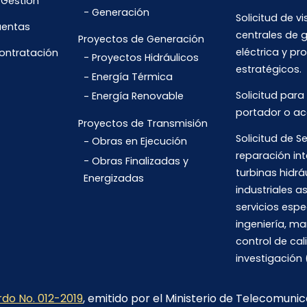
 Gestión
Generación
Solicitud de vi
uentas
centrales de 
Proyectos de Generación
eléctrica y pr
Contratación
Proyectos Hidráulicos
estratégicos.
Energía Térmica
Solicitud para
Energía Renovable
portador o ac
Proyectos de Transmisión
Solicitud de Se
Obras en Ejecución
reparación int
Obras Finalizadas y
turbinas hidrá
Energizadas
industriales 
servicios espe
ingeniería, m
control de cal
investigación 
do No. 012-2019
, emitido por el Ministerio de Telecomuni