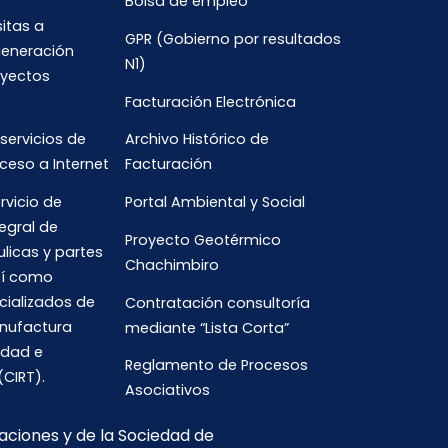
Bolsa de empleo
sitas a
GPR (Gobierno por resultados
generación
N1)
oyectos
Facturación Electrónica
 servicios de
Archivo Histórico de
ceso a Internet
Facturación
rvicio de
Portal Ambiental y Social
egral de
Proyecto Geotérmico
ulicas y partes
Chachimbiro
así como
cializados de
Contratación consultoría
anufactura
mediante “Lista Corta”
idad e
Reglamento de Procesos
(CIRT).
Asociativos
caciones y de la Sociedad de