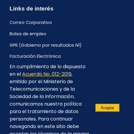
Links de interés
Correo Corporativo
Bolsa de empleo
GPR (Gobierno por resultados N1)
Facturación Electrónica
En cumplimiento de lo dispuesto
Archivo Histórico de Facturación
en el
Acuerdo No. 012-2019
,
Portal Ambiental y Social
emitido por el Ministerio de
Telecomunicaciones y de la
Proyecto Geotérmico Chachimbiro
Sociedad de la Información,
Contratación consultoría mediante “Lista Corta”
comunicamos nuestra política
Aceptar
para el tratamiento de datos
Reglamento de Procesos Asociativos
personales. Para continuar
navegando en este sitio debe
aceptar los términos de la misma.