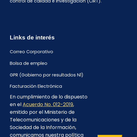
control de calidad e investigación (CIRT).
Links de interés
Correo Corporativo
Bolsa de empleo
GPR (Gobierno por resultados N1)
Facturación Electrónica
En cumplimiento de lo dispuesto
Archivo Histórico de Facturación
en el
Acuerdo No. 012-2019
,
Portal Ambiental y Social
emitido por el Ministerio de
Telecomunicaciones y de la
Proyecto Geotérmico Chachimbiro
Sociedad de la Información,
Contratación consultoría mediante “Lista Corta”
comunicamos nuestra política