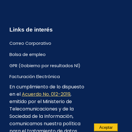
Links de interés
Correo Corporativo
Bolsa de empleo
GPR (Gobierno por resultados N1)
Facturación Electrónica
En cumplimiento de lo dispuesto
Archivo Histórico de Facturación
en el
Acuerdo No. 012-2019
,
Portal Ambiental y Social
emitido por el Ministerio de
Telecomunicaciones y de la
Proyecto Geotérmico Chachimbiro
Sociedad de la Información,
Contratación consultoría mediante “Lista Corta”
comunicamos nuestra política
Aceptar
para el tratamiento de datos