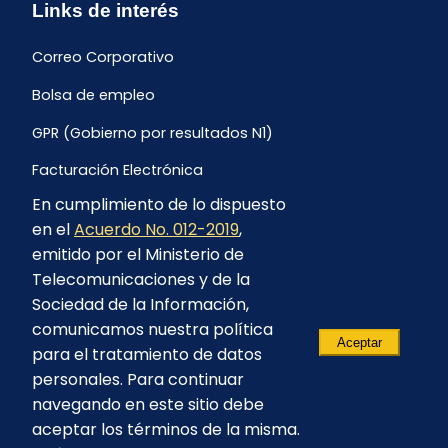
Links de interés
Correo Corporativo
Bolsa de empleo
GPR (Gobierno por resultados N1)
Facturación Electrónica
En cumplimiento de lo dispuesto
Archivo Histórico de Facturación
en el
Acuerdo No. 012-2019
,
Portal Ambiental y Social
emitido por el Ministerio de
Telecomunicaciones y de la
Proyecto Geotérmico Chachimbiro
Sociedad de la Información,
Contratación consultoría mediante “Lista Corta”
comunicamos nuestra política
Aceptar
para el tratamiento de datos
Reglamento de Procesos Asociativos
personales. Para continuar
navegando en este sitio debe
aceptar los términos de la misma.