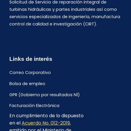
Solicitud de Servicio de reparación integral de
turbinas hidráulicas y partes industriales así como
servicios especializados de ingeniería, manufactura
control de calidad e investigación (CIRT).
Links de interés
Correo Corporativo
Bolsa de empleo
GPR (Gobierno por resultados N1)
Facturación Electrónica
En cumplimiento de lo dispuesto
Archivo Histórico de Facturación
en el
Acuerdo No. 012-2019
,
Portal Ambiental y Social
emitido por el Ministerio de