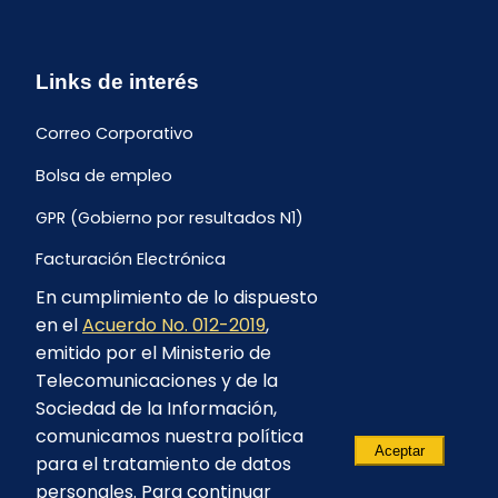
Links de interés
Correo Corporativo
Bolsa de empleo
GPR (Gobierno por resultados N1)
Facturación Electrónica
En cumplimiento de lo dispuesto
Archivo Histórico de Facturación
en el
Acuerdo No. 012-2019
,
Portal Ambiental y Social
emitido por el Ministerio de
Telecomunicaciones y de la
Proyecto Geotérmico Chachimbiro
Sociedad de la Información,
Contratación consultoría mediante “Lista Corta”
comunicamos nuestra política
Aceptar
para el tratamiento de datos
Reglamento de Procesos Asociativos
personales. Para continuar