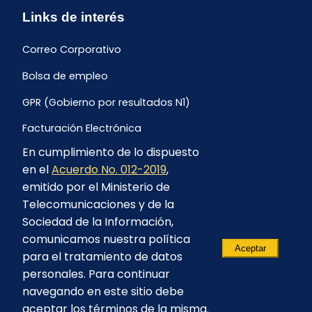
Links de interés
Correo Corporativo
Bolsa de empleo
GPR (Gobierno por resultados N1)
Facturación Electrónica
En cumplimiento de lo dispuesto
Archivo Histórico de Facturación
en el
Acuerdo No. 012-2019
,
Portal Ambiental y Social
emitido por el Ministerio de
Telecomunicaciones y de la
Proyecto Geotérmico Chachimbiro
Sociedad de la Información,
Contratación consultoría mediante “Lista Corta”
comunicamos nuestra política
Aceptar
para el tratamiento de datos
Reglamento de Procesos Asociativos
personales. Para continuar
navegando en este sitio debe
aceptar los términos de la misma.