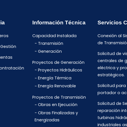
ia
Información Técnica
Servicios 
eros
Capacidad Instalada
Conexión al S
de Transmisió
Transmisión
 Gestión
Generación
Solicitud de vi
uentas
centrales de 
Proyectos de Generación
eléctrica y pr
Contratación
Proyectos Hidráulicos
estratégicos.
Energía Térmica
Solicitud para
Energía Renovable
portador o ac
Proyectos de Transmisión
Solicitud de Se
Obras en Ejecución
reparación int
Obras Finalizadas y
turbinas hidrá
Energizadas
industriales 