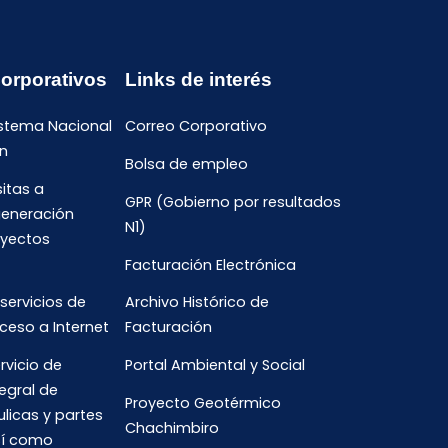
Corporativos
Links de interés
istema Nacional
Correo Corporativo
n
Bolsa de empleo
sitas a
GPR (Gobierno por resultados
generación
N1)
oyectos
Facturación Electrónica
 servicios de
Archivo Histórico de
ceso a Internet
Facturación
rvicio de
Portal Ambiental y Social
egral de
Proyecto Geotérmico
ulicas y partes
Chachimbiro
así como