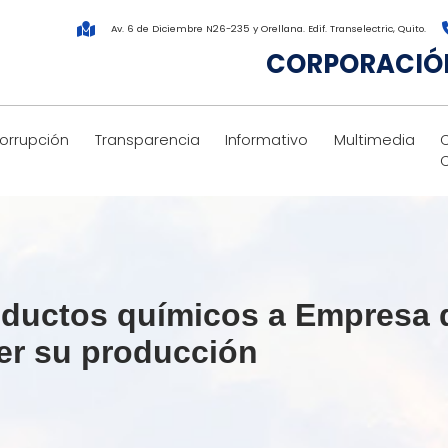
Av. 6 de Diciembre N26-235 y Orellana. Edif. Transelectric, Quito.
CORPORACIÓN
corrupción
Transparencia
Informativo
Multimedia
ductos químicos a Empresa 
er su producción