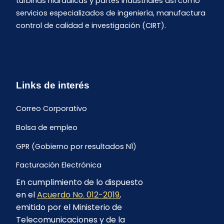
turbinas hidráulicas y partes industriales así como
servicios especializados de ingeniería, manufactura
control de calidad e investigación (CIRT).
Links de interés
Correo Corporativo
Bolsa de empleo
GPR (Gobierno por resultados N1)
Facturación Electrónica
En cumplimiento de lo dispuesto
Archivo Histórico de Facturación
en el
Acuerdo No. 012-2019
,
Portal Ambiental y Social
emitido por el Ministerio de
Telecomunicaciones y de la
Proyecto Geotérmico Chachimbiro