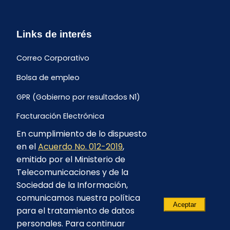
Links de interés
Correo Corporativo
Bolsa de empleo
GPR (Gobierno por resultados N1)
Facturación Electrónica
En cumplimiento de lo dispuesto
Archivo Histórico de Facturación
en el
Acuerdo No. 012-2019
,
Portal Ambiental y Social
emitido por el Ministerio de
Telecomunicaciones y de la
Proyecto Geotérmico Chachimbiro
Sociedad de la Información,
Contratación consultoría mediante “Lista Corta”
comunicamos nuestra política
Aceptar
para el tratamiento de datos
Reglamento de Procesos Asociativos
personales. Para continuar