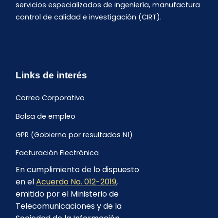
servicios especializados de ingeniería, manufactura
control de calidad e investigación (CIRT).
Links de interés
Correo Corporativo
Bolsa de empleo
GPR (Gobierno por resultados N1)
Facturación Electrónica
En cumplimiento de lo dispuesto
Archivo Histórico de Facturación
en el
Acuerdo No. 012-2019
,
Portal Ambiental y Social
emitido por el Ministerio de
Telecomunicaciones y de la
Proyecto Geotérmico Chachimbiro