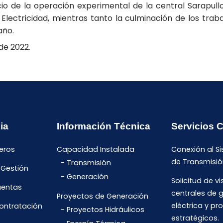
icio de la operación experimental de la central Sarapul
ectricidad, mientras tanto la culminación de los trabajo
año.
de 2022.
ia
Información Técnica
Servicios 
eros
Capacidad Instalada
Conexión al S
de Transmisió
Transmisión
 Gestión
Generación
Solicitud de vi
uentas
centrales de 
Proyectos de Generación
eléctrica y pr
Contratación
Proyectos Hidráulicos
estratégicos.