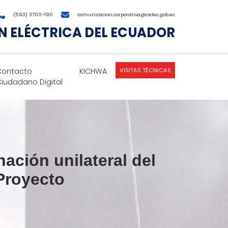
(593) 3700-190
comunicacion.corporativa@celec.gob.ec
 ELÉCTRICA DEL ECUADOR
VISITAS TÉCNICAS
Contacto
KICHWA
Ciudadano Digital
ación unilateral del
 Proyecto