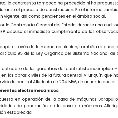
to, la contratista tampoco ha procedido ni ha propuesto 
urante el proceso de construcción. En el informe tambié
n vigente, así como pendientes en el ámbito social.
 la Contraloría General del Estado, durante una auditorí
 EP dispuso el inmediato cumplimiento de las observa
oapi, a través de la misma resolución, también dispone e
rtículo 95 de la Ley Orgánica del Sistema Nacional de C
s del cobro de las garantías del contratista incumplido
en las obras civiles de la futura central Alluriquín, qu
vicio la central Alluriquín de 204 MW, de acuerdo con e
onentes electromecánicos
puesta en operación de la casa de máquinas Sarapullo,
dades de generación de la casa de máquinas Alluriq
ión establecida.