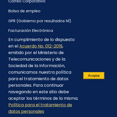
Correo Corporativo
Bolsa de empleo
GPR (Gobierno por resultados N1)
Facturación Electrónica
En cumplimiento de lo dispuesto
Archivo Histórico de Facturación
en el
Acuerdo No. 012-2019
,
Portal Ambiental y Social
emitido por el Ministerio de
Telecomunicaciones y de la
Proyecto Geotérmico Chachimbiro
Sociedad de la Información,
Contratación consultoría mediante “Lista Corta”
comunicamos nuestra política
Aceptar
para el tratamiento de datos
Reglamento de Procesos Asociativos
personales. Para continuar
navegando en este sitio debe
aceptar los términos de la misma.
Política para el tratamiento de
© 2023 - CELEC EP - Todos los derechos
datos personales
reservados