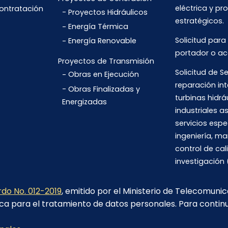
eléctrica y pr
Contratación
Proyectos Hidráulicos
estratégicos.
Energía Térmica
Solicitud para
Energía Renovable
portador o ac
Proyectos de Transmisión
Solicitud de Se
Obras en Ejecución
reparación int
Obras Finalizadas y
turbinas hidrá
Energizadas
industriales 
servicios espe
ingeniería, m
control de cal
investigación 
do No. 012-2019
, emitido por el Ministerio de Telecomuni
ca para el tratamiento de datos personales. Para contin
Av. 6 de Diciembre N26-235 y Orellana. Edif. Transelectric,
Quito.