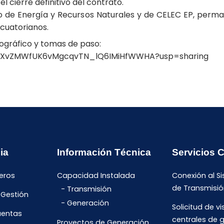
l cierre definitivo del contrato.
rio de Energía y Recursos Naturales y de CELEC EP, perm
ecuatorianos.
otográfico y tomas de paso:
s/18MXvZMWfUK6vMgcqvTN_lQ6IMiHfWWHA?usp=sharing
ia
Información Técnica
Servicios 
eros
Capacidad Instalada
Conexión al S
de Transmisió
Transmisión
 Gestión
Generación
Solicitud de vi
uentas
centrales de 
Proyectos de Generación