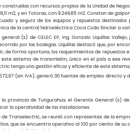
 y construidas con recursos propios de la Unidad de Nego
,11 m2, y en Totoras, con 9.249,85 m2. Constan de galpone
uado y seguro de los equipos y repuestos destinados 
ica de la central hidroeléctrica Coca Codo Sinclair a vari
e general (s) de CELEC EP, Ing. Gonzalo Uquillas Vallejo
corrido por las bodegas. Uquillas destacó que, por encont
ir, de forma oportuna, los requerimientos de repuestos e
 este sistema de transmisión, único en el país a ese nive
tric tenga una gestión eficaz y eficiente de este sistem
572,97 (sin IVA), generó 30 fuentes de empleo directo y 
la provincia de Tungurahua, el Gerente General (s) de
ificar la operatividad de las instalaciones.
 de Transelectric, se reunió con representes de la empre
ltios, que se encuentra operativo al 100 por ciento de s