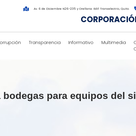
Av. 6 de Diciembre N26-235 y Orellana. Edif. Transelectric, Quito.
CORPORACIÓN
corrupción
Transparencia
Informativo
Multimedia
bodegas para equipos del si