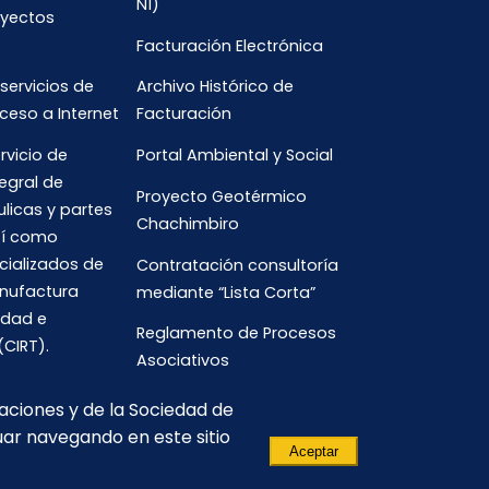
N1)
oyectos
Facturación Electrónica
 servicios de
Archivo Histórico de
ceso a Internet
Facturación
rvicio de
Portal Ambiental y Social
egral de
Proyecto Geotérmico
ulicas y partes
Chachimbiro
así como
cializados de
Contratación consultoría
anufactura
mediante “Lista Corta”
idad e
Reglamento de Procesos
(CIRT).
Asociativos
caciones y de la Sociedad de
uar navegando en este sitio
Aceptar
(593) 3700-
comunicacion.corporativa@celec.gob.ec
190