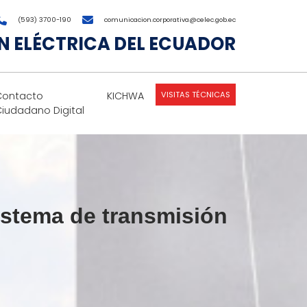
(593) 3700-190
comunicacion.corporativa@celec.gob.ec
 ELÉCTRICA DEL ECUADOR
VISITAS TÉCNICAS
Contacto
KICHWA
Ciudadano Digital
stema de transmisión